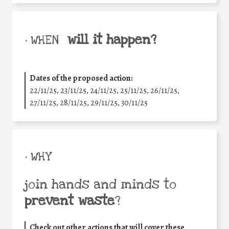
will it happen?
• WHEN
Dates of the proposed action:
22/11/25
,
23/11/25
,
24/11/25
,
25/11/25
,
26/11/25
,
27/11/25
,
28/11/25
,
29/11/25
,
30/11/25
• WHY
join hands and minds to
prevent waste
?
Check out other actions that will cover these