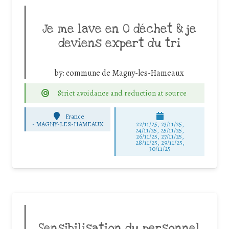
Je me lave en 0 déchet & je
deviens expert du tri
by:
commune de Magny-les-Hameaux
Strict avoidance and reduction at source
France
-
MAGNY-LES-HAMEAUX
22/11/25
,
23/11/25
,
24/11/25
,
25/11/25
,
26/11/25
,
27/11/25
,
28/11/25
,
29/11/25
,
30/11/25
Sensibilisation du personnel