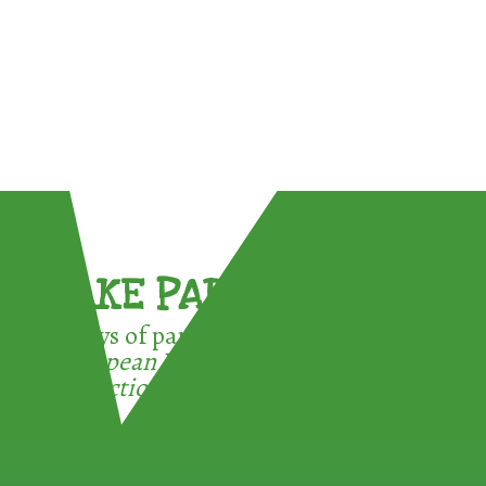
TAKE PART !
3 ways of participating in the
European Week for Waste
Reduction: