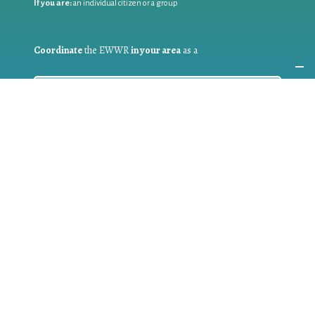
If you are:
an individual citizen or a group
Coordinate
the EWWR
in your area
as a
COORDINATOR
If you are:
a public authority competent in the field of waste
prevention