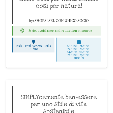
così per natura!
by:
SHOPSì SRL CON UNICO SOCIO
Strict avoidance and reduction at source
Italy - Friuli Venezia Giulia
20/11/21, 21/11/21,
-
Udine
22/11/21, 23/11/21,
24/11/21, 25/11/21,
26/11/21, 27/11/21,
28/11/21
SIMPLYcemente ben-essere
per uno stile di vita
sostenibile