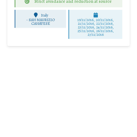
Strict avoidance and reduction at source
Italy
-
SAN MAURIZIO
19/11/2016, 20/11/2016,
CANAVESE
21/11/2016, 22/11/2016,
23/11/2016, 24/11/2016,
25/11/2016, 26/11/2016,
27/11/2016