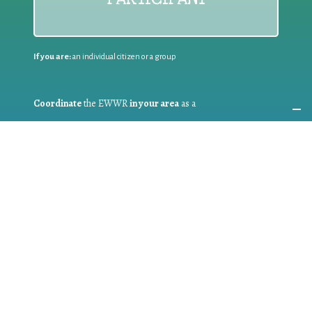
If you are:
an individual citizen or a group
Coordinate
the EWWR
in your area
as a
COORDINATOR
If you are:
a public authority competent in the field of waste
prevention