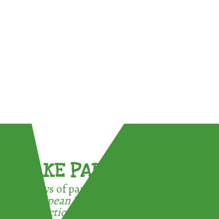
TAKE PART !
3 ways of participating in the
European Week for Waste
Reduction: