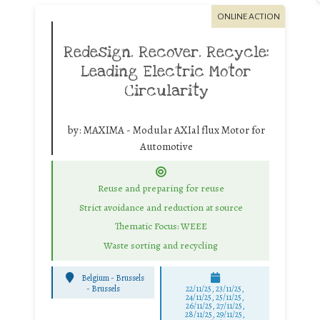
ONLINE ACTION
Redesign. Recover. Recycle:
Leading Electric Motor
Circularity
by:
MAXIMA - Modular AXIal flux Motor for
Automotive
Reuse and preparing for reuse
Strict avoidance and reduction at source
Thematic Focus: WEEE
Waste sorting and recycling
Belgium - Brussels
-
Brussels
22/11/25
,
23/11/25
,
24/11/25
,
25/11/25
,
26/11/25
,
27/11/25
,
28/11/25
,
29/11/25
,