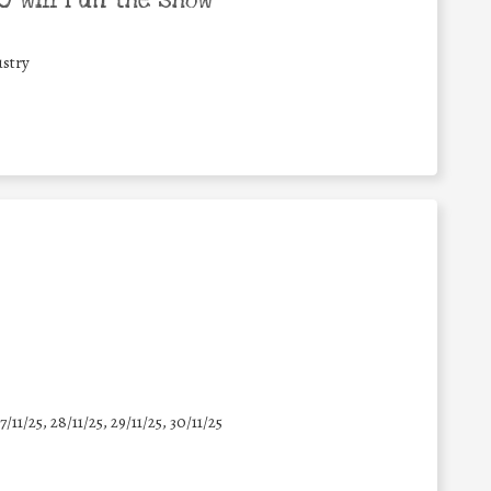
 will run the show
stry
7/11/25
,
28/11/25
,
29/11/25
,
30/11/25