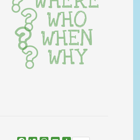
WHERE
WHO
WHEN
WHY