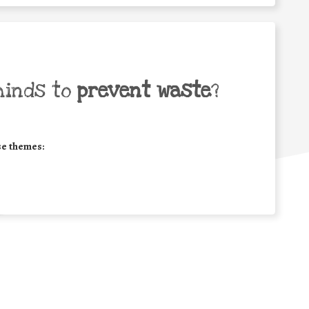
minds to
prevent waste
?
se themes: