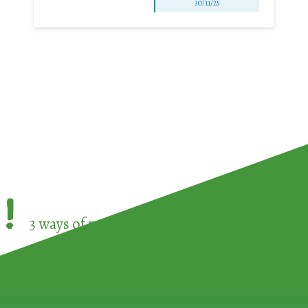
30/11/25
!
3 ways of participating in the
European Week 