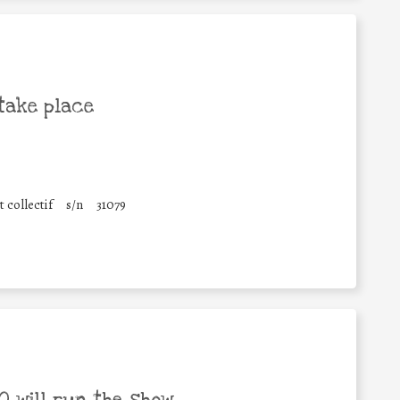
take place
 collectif
s/n
31079