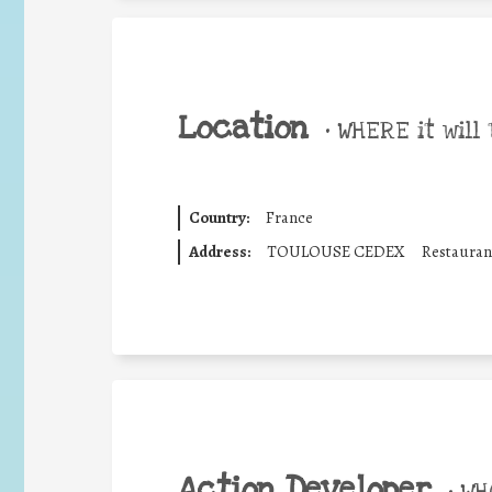
Location
•
WHERE it will 
Country:
France
Address:
TOULOUSE CEDEX
Restaurant
Action Developer