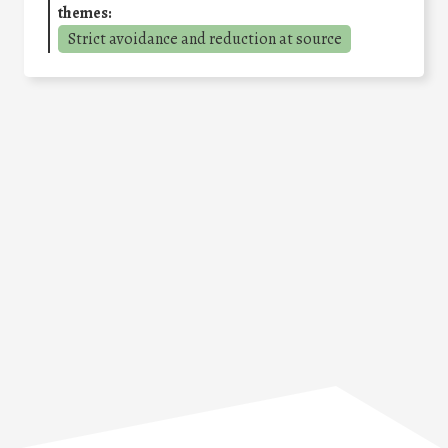
themes:
Strict avoidance and reduction at source