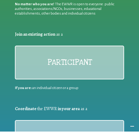
No matter who you are!
The EWWR is open to everyone: public
authorities, associations/NGOs, businesses, educational
establishments, other bodies and individual citizens
Join an existing action
as a
PARTICIPANT
If you are:
an individual citizen or a group
Coordinate
the EWWR
in your area
as a
COORDINATOR