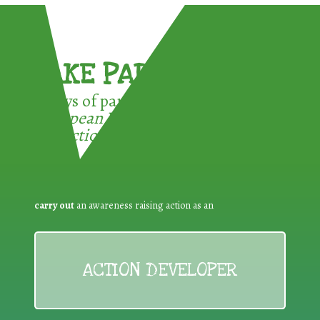
TAKE PART !
3 ways of participating in the
European Week for Waste
Reduction:
carry out
an awareness raising action as an
ACTION DEVELOPER