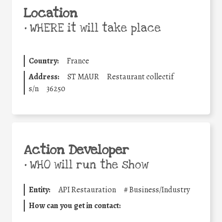
Location
•
WHERE it will take place
Country:
France
Address:
ST MAUR
Restaurant collectif
s/n
36250
Action Developer
•
WHO will run the show
Entity:
API Restauration
#
Business/Industry
How can you get in contact: