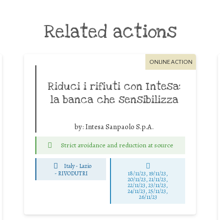
Related actions
ONLINE ACTION
Riduci i rifiuti con Intesa:
la banca che sensibilizza
by:
Intesa Sanpaolo S.p.A.
Strict avoidance and reduction at source
Italy - Lazio
-
RIVODUTRI
18/11/23, 19/11/23,
20/11/23, 21/11/23,
22/11/23, 23/11/23,
24/11/23, 25/11/23,
26/11/23