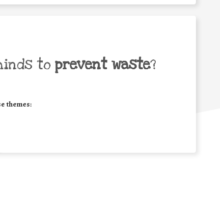
minds to
prevent waste
?
se themes: