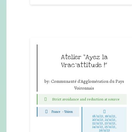
Atelier “Ayez la
Vrac’attitude !”
by:
Communauté d'Agglomération du Pays
Voironnais
Strict avoidance and reduction at source
France
-
Voiron
18/11/23, 19/11/23,
20/11/23, 21/11/23,
22/11/23, 23/11/23,
24/11/23, 25/11/23,
26/11/23