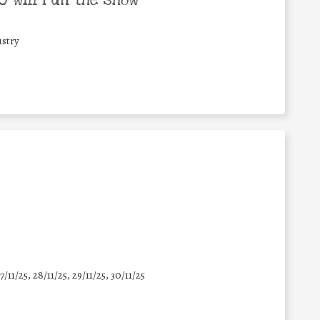
 will run the show
stry
7/11/25
,
28/11/25
,
29/11/25
,
30/11/25