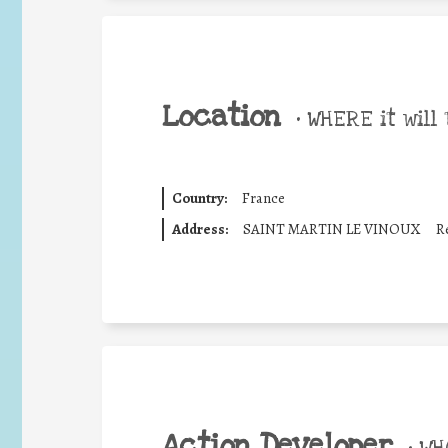
Location
•
WHERE it will 
Country:
France
Address:
SAINT MARTIN LE VINOUX
Re
Action Developer