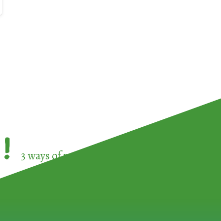
!
3 ways of participating in the
European Week 