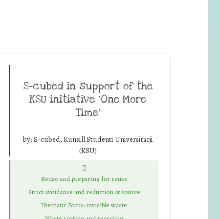
S-cubed in support of the
KSU initiative ‘One More
Time’
by:
S-cubed, Kunsill Studenti Universitarji
(KSU)
Reuse and preparing for reuse
Strict avoidance and reduction at source
Thematic Focus: invisible waste
Waste sorting and recycling