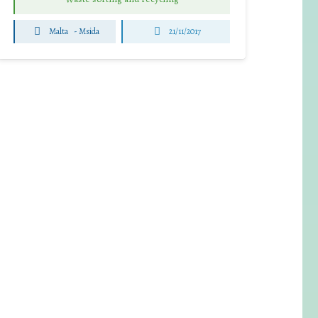
Malta
-
Msida
21/11/2017