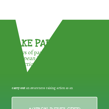
TAKE PART !
3 ways of participating in the
European Week for Waste
Reduction:
carry out
an awareness raising action as an