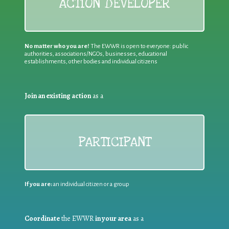
ACTION DEVELOPER
No matter who you are!
The EWWR is open to everyone: public
authorities, associations/NGOs, businesses, educational
establishments, other bodies and individual citizens
Join an existing action
as a
PARTICIPANT
If you are:
an individual citizen or a group
Coordinate
the EWWR
in your area
as a