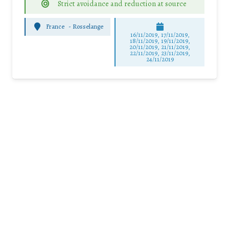
Strict avoidance and reduction at source
France
-
Rosselange
16/11/2019, 17/11/2019,
18/11/2019, 19/11/2019,
20/11/2019, 21/11/2019,
22/11/2019, 23/11/2019,
24/11/2019