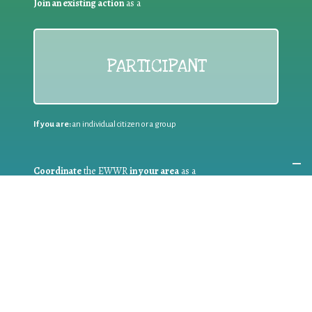
Join an existing action
as a
PARTICIPANT
If you are:
an individual citizen or a group
Coordinate
the EWWR
in your area
as a
COORDINATOR
If you are:
a public authority competent in the field of waste
prevention