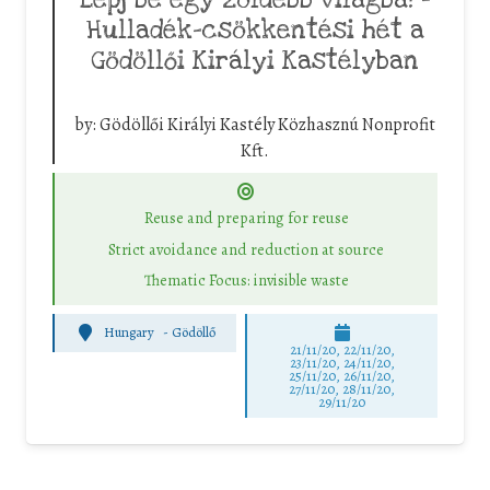
Lépj be egy zöldebb világba! –
Hulladék-csökkentési hét a
Gödöllői Királyi Kastélyban
by:
Gödöllői Királyi Kastély Közhasznú Nonprofit
Kft.
Reuse and preparing for reuse
Strict avoidance and reduction at source
Thematic Focus: invisible waste
Hungary
-
Gödöllő
21/11/20, 22/11/20,
23/11/20, 24/11/20,
25/11/20, 26/11/20,
27/11/20, 28/11/20,
29/11/20