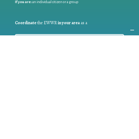
If you are:
an individual citizen or a group
Coordinate
the EWWR
in your area
as a
COORDINATOR
If you are:
a public authority competent in the field of waste
prevention