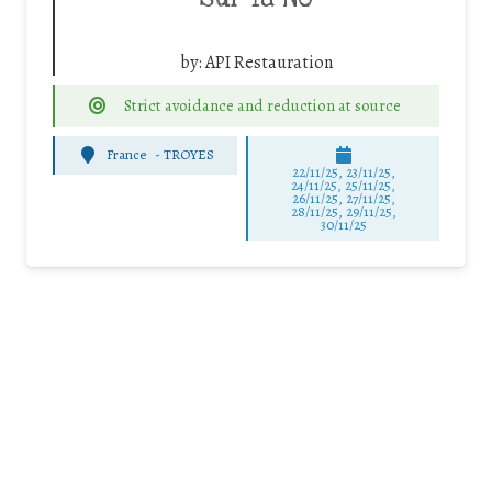
by:
API Restauration
Strict avoidance and reduction at source
France
-
TROYES
22/11/25
,
23/11/25
,
24/11/25
,
25/11/25
,
26/11/25
,
27/11/25
,
28/11/25
,
29/11/25
,
30/11/25