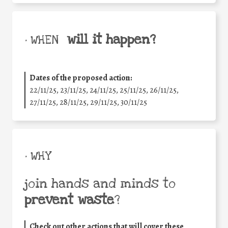
will it happen?
• WHEN
Dates of the proposed action:
22/11/25
,
23/11/25
,
24/11/25
,
25/11/25
,
26/11/25
,
27/11/25
,
28/11/25
,
29/11/25
,
30/11/25
• WHY
join hands and minds to
prevent waste
?
Check out other actions that will cover these