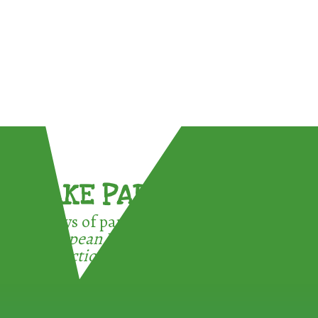
TAKE PART !
3 ways of participating in the
European Week for Waste
Reduction: