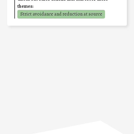
themes:
Strict avoidance and reduction at source