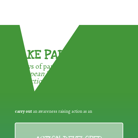
TAKE PART !
3 ways of participating in the
European Week for Waste
Reduction:
carry out
an awareness raising action as an