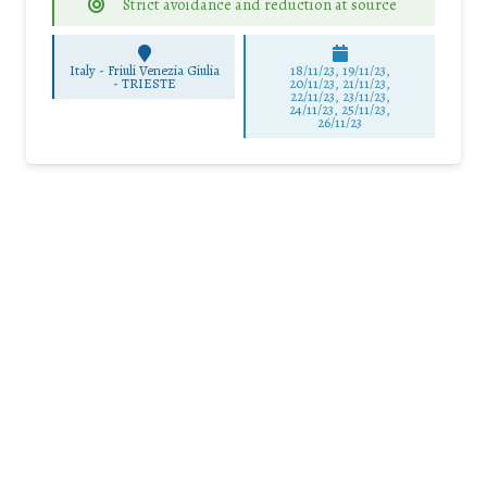
Strict avoidance and reduction at source
Italy - Friuli Venezia Giulia
18/11/23, 19/11/23,
-
TRIESTE
20/11/23, 21/11/23,
22/11/23, 23/11/23,
24/11/23, 25/11/23,
26/11/23