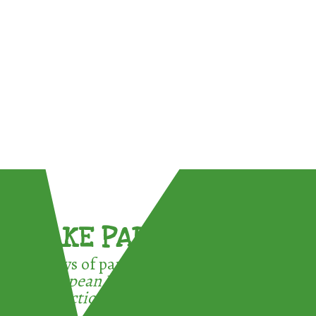
TAKE PART !
3 ways of participating in the
European Week for Waste
Reduction: