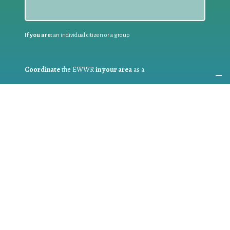
If you are:
an individual citizen or a group
Coordinate
the EWWR
in your area
as a
COORDINATOR
If you are:
a public authority competent in the field of waste
prevention