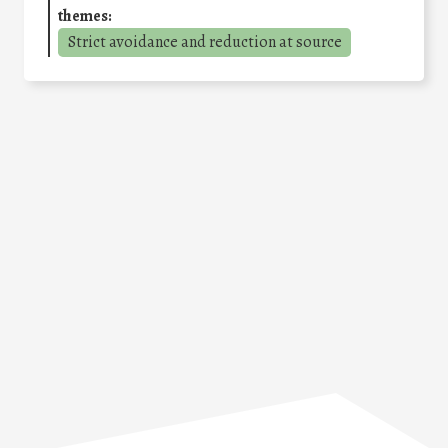
themes:
Strict avoidance and reduction at source