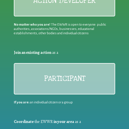
ACTION DEVELOPER
No matter who you are!
The EWWR is open to everyone: public
authorities, associations/NGOs, businesses, educational
establishments, other bodies and individual citizens
Join an existing action
as a
PARTICIPANT
If you are:
an individual citizen or a group
Coordinate
the EWWR
in your area
as a