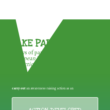
TAKE PART !
3 ways of participating in the
European Week for Waste
Reduction:
carry out
an awareness raising action as an