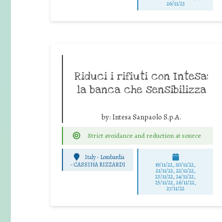
26/11/23
Riduci i rifiuti con Intesa:
la banca che sensibilizza
by:
Intesa Sanpaolo S.p.A.
Strict avoidance and reduction at source
Italy - Lombardia
-
CASSINA RIZZARDI
19/11/22, 20/11/22,
21/11/22, 22/11/22,
23/11/22, 24/11/22,
25/11/22, 26/11/22,
27/11/22