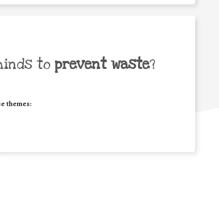
minds to
prevent waste
?
se themes: