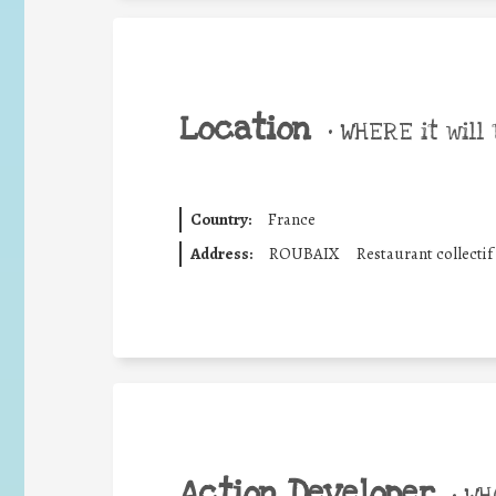
Location
•
WHERE it will 
Country:
France
Address:
ROUBAIX
Restaurant collectif
Action Developer