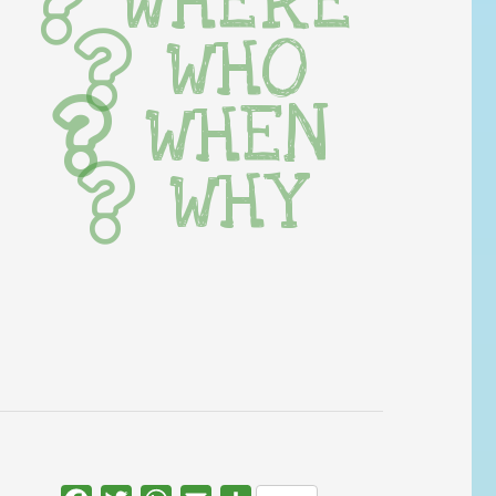
WHERE
WHO
WHEN
WHY