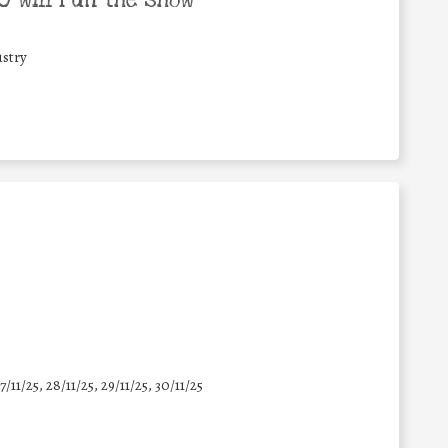
 will run the show
stry
7/11/25
,
28/11/25
,
29/11/25
,
30/11/25