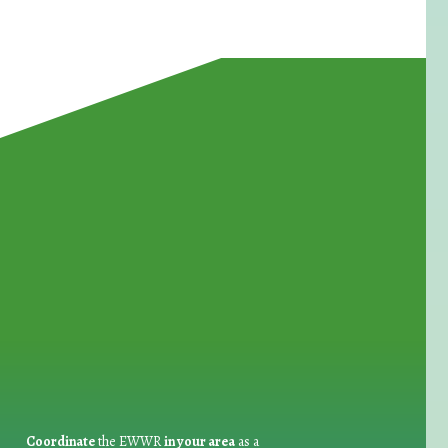
for Waste Reduction:
Coordinate
the EWWR
in your area
as a