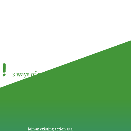
!
3 ways of participating in the
European Week 
Join an existing action
as a