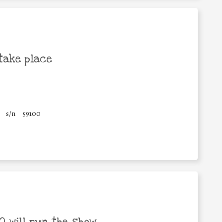
take place
s/n
59100