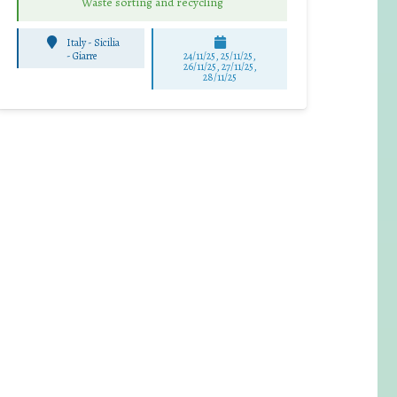
Waste sorting and recycling
Italy - Sicilia
-
Giarre
24/11/25
,
25/11/25
,
26/11/25
,
27/11/25
,
28/11/25