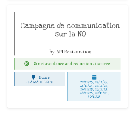
Campagne de communication
sur la NO
by:
API Restauration
Strict avoidance and reduction at source
France
-
LA MADELEINE
22/11/25
,
23/11/25
,
24/11/25
,
25/11/25
,
26/11/25
,
27/11/25
,
28/11/25
,
29/11/25
,
30/11/25