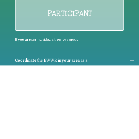
PARTICIPANT
If you are:
an individual citizen or a group
Coordinate
the EWWR
in your area
as a
COORDINATOR
If you are:
a public authority competent in the field of waste
prevention