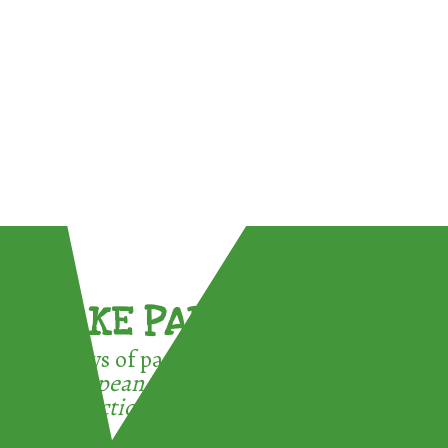
TAKE PART !
3 ways of participating in the
European Week for Waste
Reduction: