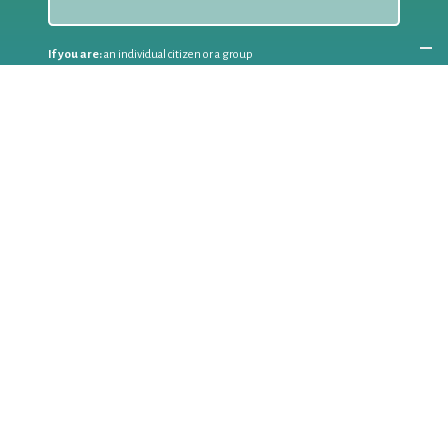
If you are:
an individual citizen or a group
Coordinate
the EWWR
in your area
as a
COORDINATOR
If you are:
a public authority competent in the field of waste
prevention