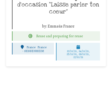
d’occasion “Laisse parler ton
coeur”
by:
Emmaüs France
Reuse and preparing for reuse
France
France
-
SESSENHEIM
23/11/21, 24/11/21,
25/11/21, 26/11/21,
27/11/21