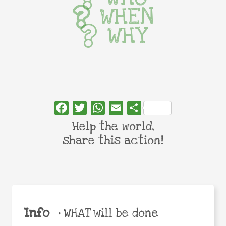
WHEN
WHY
Facebook
Twitter
WhatsApp
Email
Share
Help the world,
share this action!
Info
•
WHAT will be done