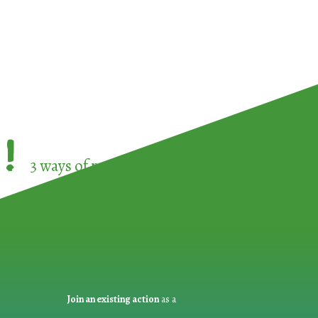
!
3 ways of participating in the
European Week 
Join an existing action
as a