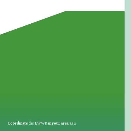
for Waste Reduction:
Coordinate
the EWWR
in your area
as a