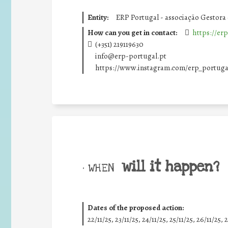
Entity:
ERP Portugal - associação Gestora
How can you get in contact:
https://erp
(+351) 219119630
info@erp-portugal.pt
https://www.instagram.com/erp_portuga
will it happen?
• WHEN
Dates of the proposed action:
22/11/25
,
23/11/25
,
24/11/25
,
25/11/25
,
26/11/25
,
2