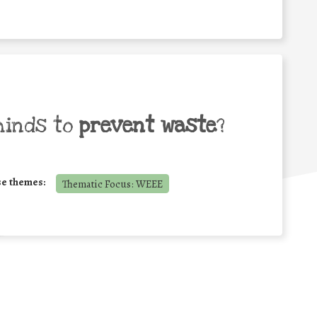
minds to
prevent waste
?
se themes:
Thematic Focus: WEEE