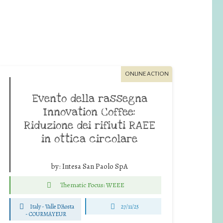
ONLINE ACTION
Evento della rassegna
Innovation Coffee:
Riduzione dei rifiuti RAEE
in ottica circolare
by:
Intesa San Paolo SpA
Thematic Focus: WEEE
Italy - Valle D'Aosta
27/11/25
-
COURMAYEUR