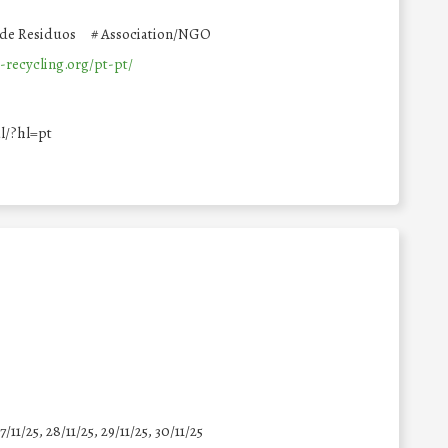
 de Residuos
#
Association/NGO
-recycling.org/pt-pt/
l/?hl=pt
7/11/25
,
28/11/25
,
29/11/25
,
30/11/25