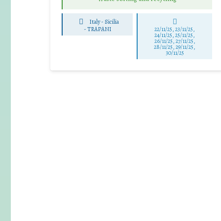
Italy - Sicilia
-
TRAPANI
22/11/25
,
23/11/25
,
24/11/25
,
25/11/25
,
26/11/25
,
27/11/25
,
28/11/25
,
29/11/25
,
30/11/25