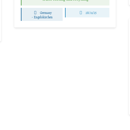
Germany
28/11/25
-
Engelskirchen