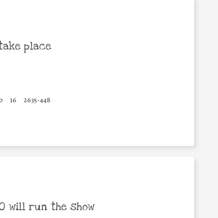
take place
o
16
2635-448
 will run the show