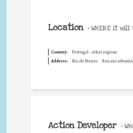
Location
•
WHERE it will 
Country:
Portugal - other regions
Address:
Rio de Mouro
Rua são sebastiã
Action Developer
•
WHO