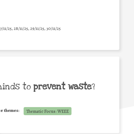
7/11/25
,
28/11/25
,
29/11/25
,
30/11/25
minds to
prevent waste
?
se themes:
Thematic Focus: WEEE