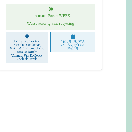
Thematic Focus: WEEE
Waste sorting and recycling
Portugal - Lipor Area:
24/11/25
,
25/11/25
,
Espinho, Gondomar,
26/11/25
,
27/11/25
,
Maia, Matosinhos, Porto,
28/11/25
Póvoa De Varzim,
Valongo, Vila Do Conde
-
Vila do Conde