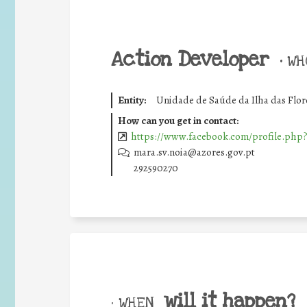
Action Developer
•
WHO
Entity:
Unidade de Saúde da Ilha das Flor
How can you get in contact:
https://www.facebook.com/profile.php
mara.sv.noia@azores.gov.pt
292590270
will it happen?
• WHEN