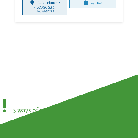
Italy - Piemonte
27/11/25
-
BORGO SAN
DALMAZZO
!
3 ways of participating in the
European Week 