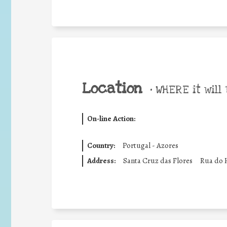
Location
•
WHERE it will 
On-line Action:
Country:
Portugal - Azores
Address:
Santa Cruz das Flores
Rua do 