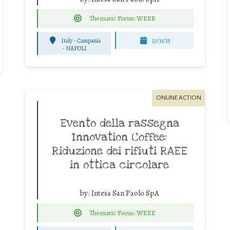
Thematic Focus: WEEE
Italy - Campania
27/11/25
-
NAPOLI
ONLINE ACTION
Evento della rassegna
Innovation Coffee:
Riduzione dei rifiuti RAEE
in ottica circolare
by:
Intesa San Paolo SpA
Thematic Focus: WEEE