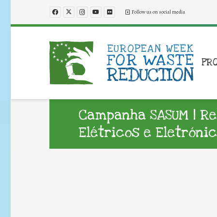
Follow us on social media
PR
Campanha SASUM | Re
Elétricos e Eletróni