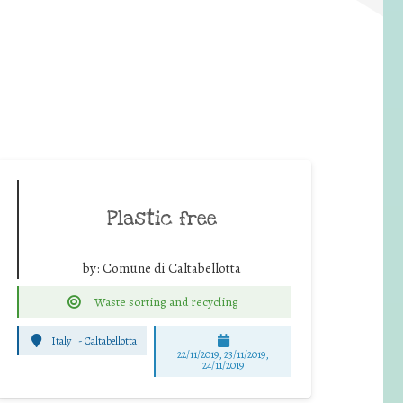
Plastic free
by:
Comune di Caltabellotta
Waste sorting and recycling
Italy
-
Caltabellotta
22/11/2019, 23/11/2019,
24/11/2019