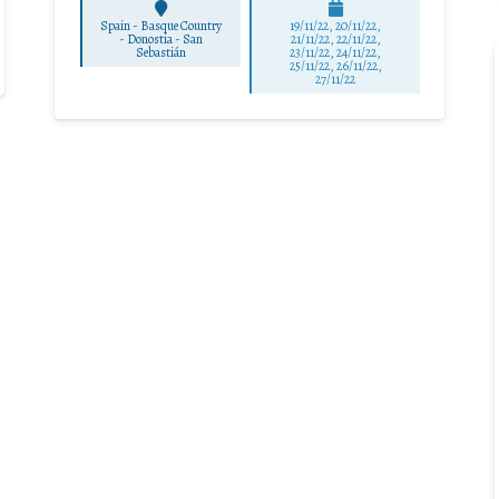
Spain - Basque Country
19/11/22, 20/11/22,
-
Donostia - San
21/11/22, 22/11/22,
Sebastián
23/11/22, 24/11/22,
25/11/22, 26/11/22,
27/11/22