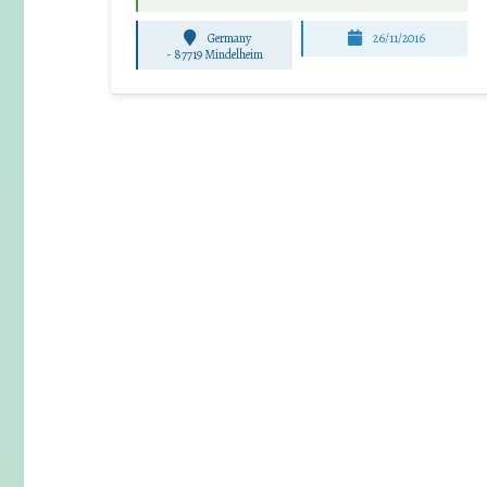
Germany
26/11/2016
-
87719 Mindelheim