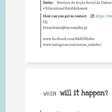
Entity:
Serviços de Acção Social da Univ
#
Educational Establishment
How can you get in contact:
https://w
brunolemos@sas.uminho.pt
www.facebook.com/SASUMinho
www.instagram.com/sasum_uminho/
will it happen?
• WHEN