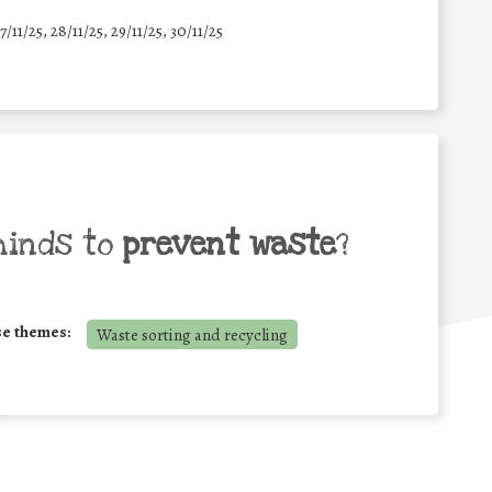
7/11/25
,
28/11/25
,
29/11/25
,
30/11/25
minds to
prevent waste
?
se themes:
Waste sorting and recycling