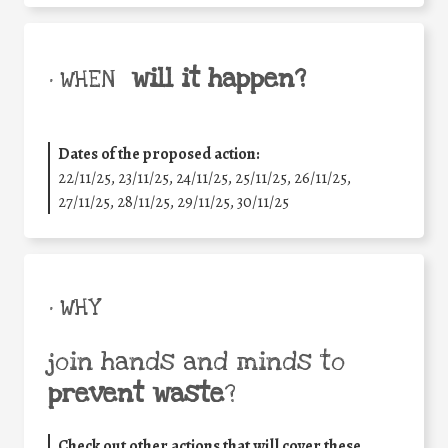
will it happen?
• WHEN
Dates of the proposed action:
22/11/25
,
23/11/25
,
24/11/25
,
25/11/25
,
26/11/25
,
27/11/25
,
28/11/25
,
29/11/25
,
30/11/25
• WHY
join hands and minds to
prevent waste
?
Check out other actions that will cover these