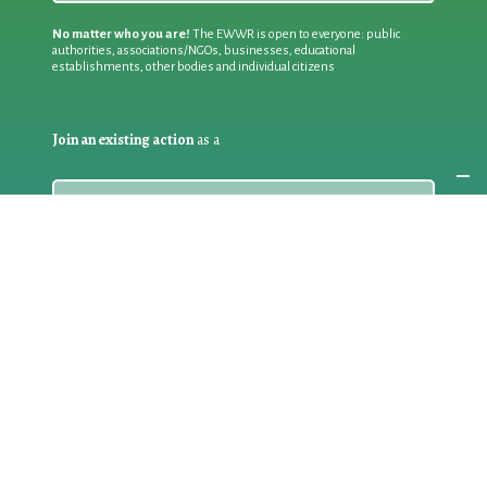
No matter who you are!
The EWWR is open to everyone: public
authorities, associations/NGOs, businesses, educational
establishments, other bodies and individual citizens
Join an existing action
as a
PARTICIPANT
If you are:
an individual citizen or a group
Coordinate
the EWWR
in your area
as a