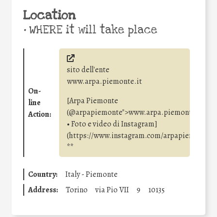
Location
•
WHERE it will take place
sito dell'ente
www.arpa.piemonte.it
On-
[Arpa Piemonte
line
(@arpapiemonte">www.arpa.piemonte.itrice
Action:
• Foto e video di Instagram]
(https://www.instagram.com/arpapiemonte/)
**
Country:
Italy - Piemonte
Address:
Torino
via Pio VII
9
10135