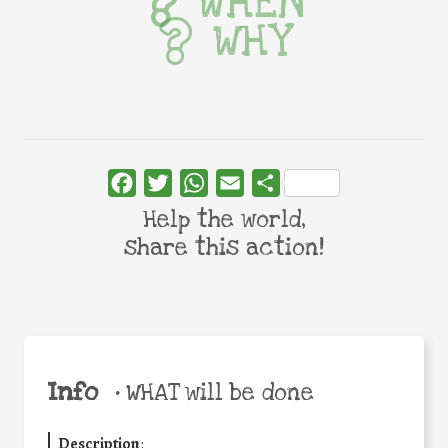
WHEN
WHY
Facebook
Twitter
WhatsApp
Email
Share
Help the world,
share this action!
Info
•
WHAT will be done
Description
: