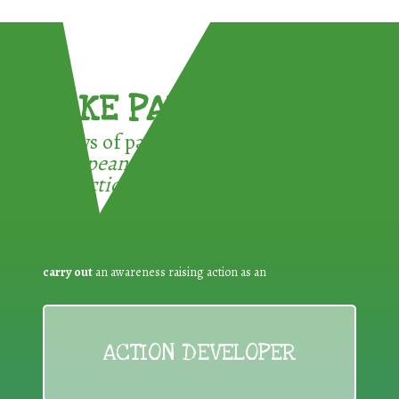
TAKE PART !
3 ways of participating in the
European Week for Waste
Reduction:
carry out
an awareness raising action as an
ACTION DEVELOPER