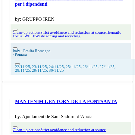
per i dipendenti
by:
GRUPPO IREN
Clean-up actions
Strict avoidance and reduction at source
Thematic
Focus: WEEE
Waste sorting and recycling
Italy - Emilia Romagna
-
Pomara
22/11/25
,
23/11/25
,
24/11/25
,
25/11/25
,
26/11/25
,
27/11/25
,
28/11/25
,
29/11/25
,
30/11/25
MANTENIM L ENTORN DE LA FONTSANTA
by:
Ajuntament de Sant Sadurni d’Anoia
Clean-up actions
Strict avoidance and reduction at source