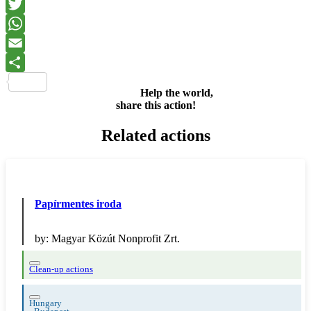
Facebook
Twitter
WhatsApp
Email
Share
Help the world,
share this action!
Related actions
Papírmentes iroda
by:
Magyar Közút Nonprofit Zrt.
Clean-up actions
Hungary