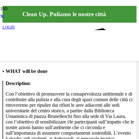
Clean Up. Puliamo le nostre città
LOGIN
Info
•
WHAT will be done
Description
:
Con l’obiettivo di promuovere la consapevolezza ambientale e di
contribuire alla pulizia e alla cura degli spazi comuni delle città ci
ritroveremo per ripulire dai rifiuti le aree adiacenti alle sedi
universitarie del centro storico, a partire dalla Biblioteca
Umanistica di piazza Brunelleschi fino alla sede di Via Laura,
con l’obiettivo di sensibilizzare i/le partecipanti sull’impatto che le
nostre azioni hanno sull’ambiente che ci circonda e
sull’importanza di assumere comportamenti sostenibili. L’evento
è rivolto agli studenti, ai dottorandi, al personale tecnico