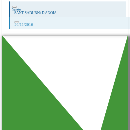
Spain
-
SANT SADURNi D ANOIA
26/11/2016