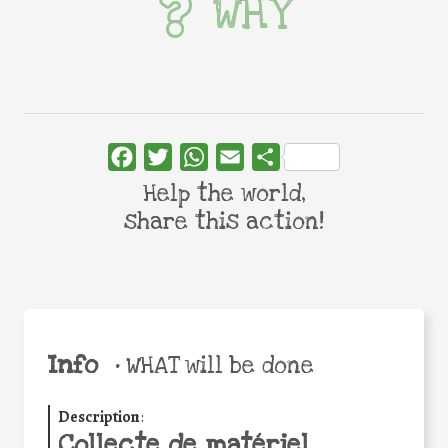
WHY
Facebook
Twitter
WhatsApp
Email
Share
Help the world,
share this action!
Info
•
WHAT will be done
Description
:
Collecte de matériel