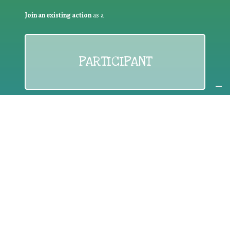
Join an existing action
as a
PARTICIPANT
If you are:
an individual citizen or a group
Coordinate
the EWWR
in your area
as a
COORDINATOR
If you are:
a public authority competent in the field of waste