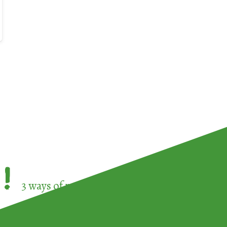
!
3 ways of participating in the
European Week 