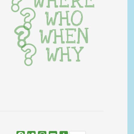
WHERE
WHO
WHEN
WHY