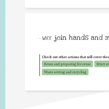
join hands and 
• WHY
Check out other actions that will cover the
Reuse and preparing for reuse
Strict a
Waste sorting and recycling