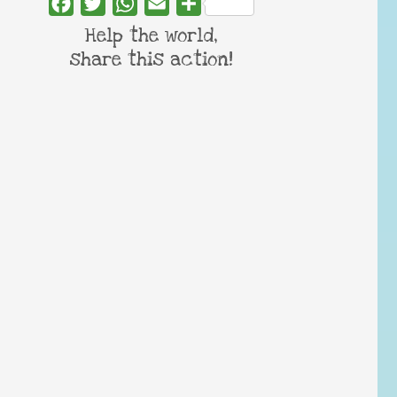
Facebook
Twitter
WhatsApp
Email
Share
Help the world,
share this action!