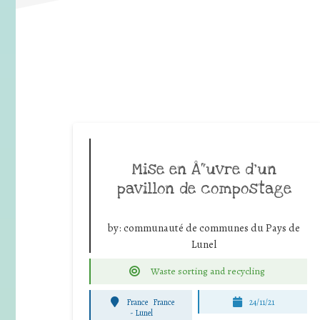
Mise en Å“uvre d’un
pavillon de compostage
by:
communauté de communes du Pays de
Lunel
Waste sorting and recycling
France
France
24/11/21
-
Lunel