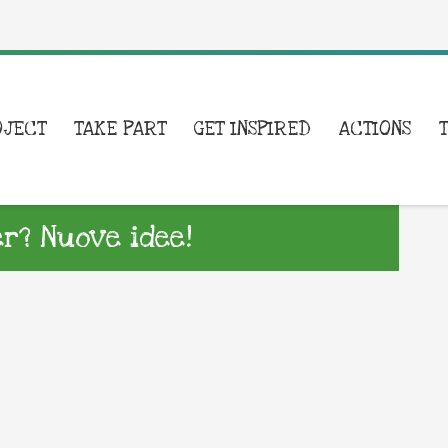
OJECT
TAKE PART
GET INSPIRED
ACTIONS
er? Nuove idee!