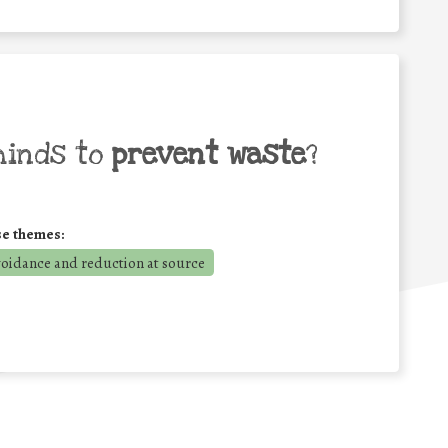
minds to
prevent waste
?
se themes:
voidance and reduction at source