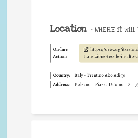
Location
•
WHERE it will 
On-line
https://oew.org/it/azio
Action:
transizione-tessile-in-alto-
Country:
Italy - Trentino Alto Adige
Address:
Bolzano
Piazza Duomo
2
3