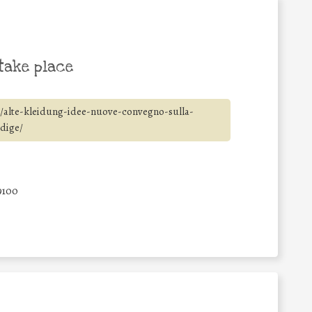
take place
ni/alte-kleidung-idee-nuove-convegno-sulla-
adige/
9100