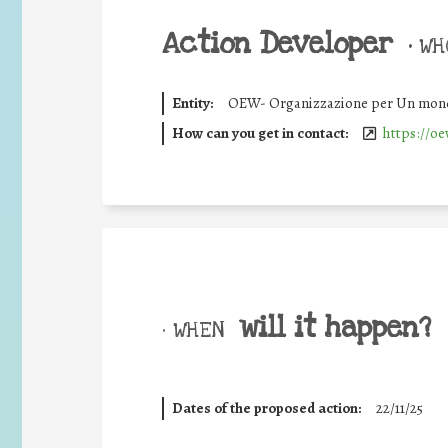
Action Developer
•
WHO
Entity:
OEW- Organizzazione per Un mond
How can you get in contact:
https://oe
will it happen?
• WHEN
Dates of the proposed action:
22/11/25