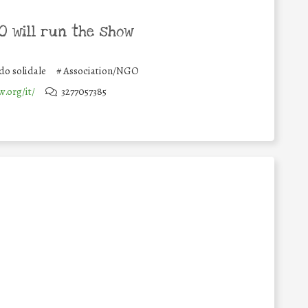
 will run the show
o solidale
#
Association/NGO
w.org/it/
3277057385