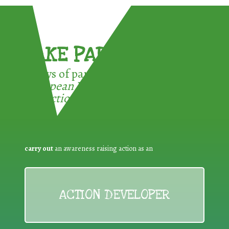
TAKE PART !
3 ways of participating in the
European Week for Waste
Reduction:
carry out
an awareness raising action as an
ACTION DEVELOPER