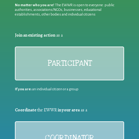
No matter who you are!
The EWWR is open to everyone: public
authorities, associations/NGOs, businesses, educational
establishments, other bodies and individual citizens
Join an existing action
as a
PARTICIPANT
If you are:
an individual citizen or a group
Coordinate
the EWWR
in your area
as a
COORDINATOR