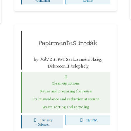
-
Gondomar
22/11/23
Papírmentes irodák
by:
MÁV Zrt. PFT Szakaszmérnökség,
Debrecen II. telephely
Clean-up actions
Reuse and preparing for reuse
Strict avoidance and reduction at source
Waste sorting and recycling
Hungary
23/11/20
-
Debrecen