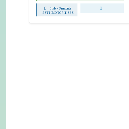
Italy - Piemonte
-
SETTIMO TORINESE