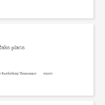
take place
e Barthélémy Thimonnier
69300