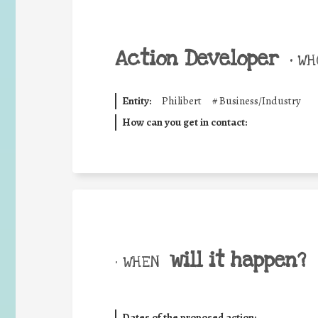
Action Developer
•
WHO
Entity:
Philibert
#
Business/Industry
How can you get in contact:
will it happen?
• WHEN
Dates of the proposed action: