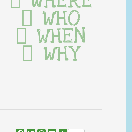
WHERE
WHO
WHEN
WHY