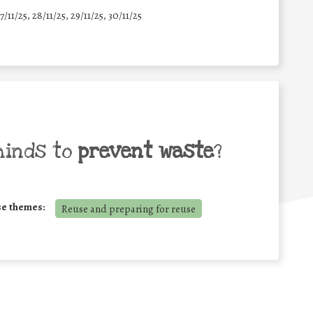
7/11/25
,
28/11/25
,
29/11/25
,
30/11/25
minds to
prevent waste
?
se themes:
Reuse and preparing for reuse