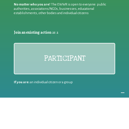
No matter who you are!
The EWWR is open to everyone: public
authorities, associations/NGOs, businesses, educational
establishments, other bodies and individual citizens
Join an existing action
as a
PARTICIPANT
If you are:
an individual citizen or a group
Coordinate
the EWWR
in your area
as a
COORDINATOR