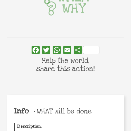
WHY
Facebook
Twitter
WhatsApp
Email
Share
Help the world,
share this action!
Info
•
WHAT will be done
Description
: