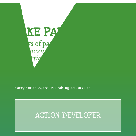
TAKE PART !
3 ways of participating in the
European Week for Waste
Reduction:
carry out
an awareness raising action as an
ACTION DEVELOPER