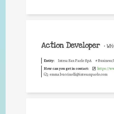
Action Developer
•
WHO
Entity:
Intesa San Paolo SpA
#
Business/
How can you get in contact:
https://w
emma.buccinolli@intesanpaolo.com