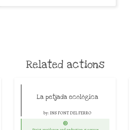
Related actions
La petjada ecològica
by:
INS FONT DEL FERRO
Strict avoidance and reduction at source