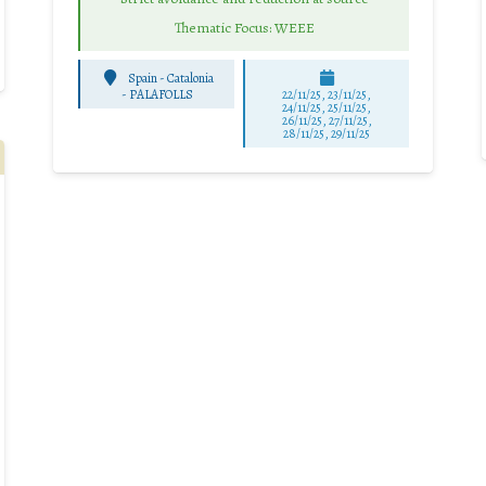
Thematic Focus: WEEE
Spain - Catalonia
-
PALAFOLLS
22/11/25
,
23/11/25
,
24/11/25
,
25/11/25
,
26/11/25
,
27/11/25
,
28/11/25
,
29/11/25