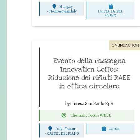
Hungary
-
Hódmezővásárhely
23/11/25
,
25/11/25
,
26/11/25
ONLINE ACTION
Evento della rassegna
Innovation Coffee:
Riduzione dei rifiuti RAEE
in ottica circolare
by:
Intesa San Paolo SpA
Thematic Focus: WEEE
Italy - Toscana
27/11/25
-
CASTEL DEL PIANO