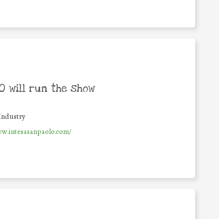
 will run the show
Industry
ww.intesasanpaolo.com/