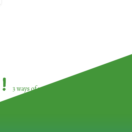
!
3 ways of participating in the
European Week 