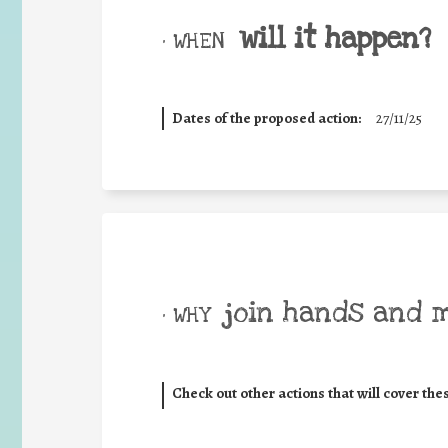
will it happen?
• WHEN
Dates of the proposed action:
27/11/25
join hands and 
• WHY
Check out other actions that will cover the