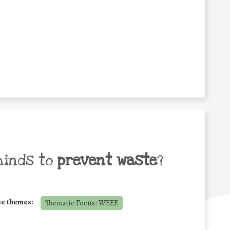
minds to
prevent waste
?
se themes:
Thematic Focus: WEEE