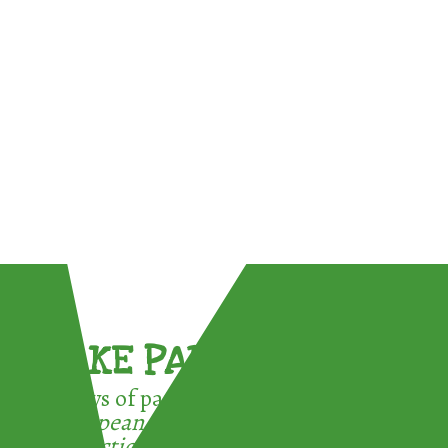
TAKE PART !
3 ways of participating in the
European Week for Waste
Reduction: