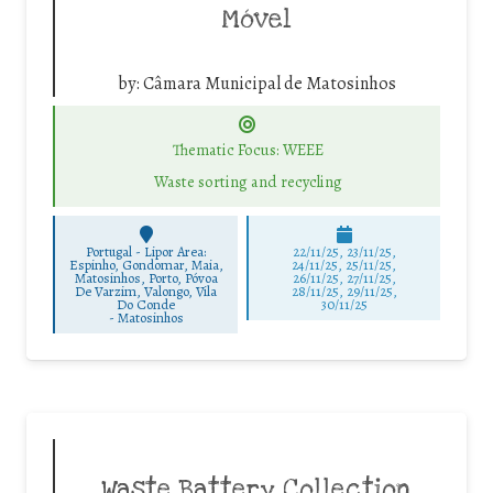
Móvel
by:
Câmara Municipal de Matosinhos
Thematic Focus: WEEE
Waste sorting and recycling
Portugal - Lipor Area:
22/11/25
,
23/11/25
,
Espinho, Gondomar, Maia,
24/11/25
,
25/11/25
,
Matosinhos, Porto, Póvoa
26/11/25
,
27/11/25
,
De Varzim, Valongo, Vila
28/11/25
,
29/11/25
,
Do Conde
30/11/25
-
Matosinhos
Waste Battery Collection