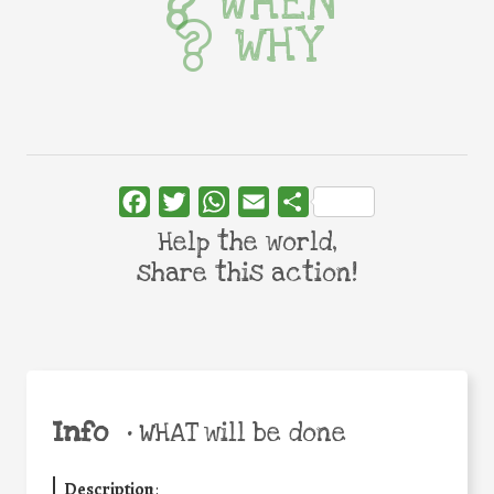
WHEN
WHY
Facebook
Twitter
WhatsApp
Email
Share
Help the world,
share this action!
Info
•
WHAT will be done
Description
: