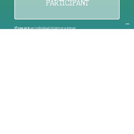
PARTICIPANT
If you are:
an individual citizen or a group
Coordinate
the EWWR
in your area
as a
COORDINATOR
If you are:
a public authority competent in the field of waste
prevention