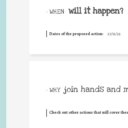
will it happen?
• WHEN
Dates of the proposed action:
27/11/25
join hands and 
• WHY
Check out other actions that will cover the