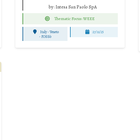
by:
Intesa San Paolo SpA
Thematic Focus: WEEE
Italy - Veneto
27/11/25
-
FOSSò