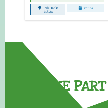
Italy - Sicilia
27/11/25
-
MALFA
TAKE PART 