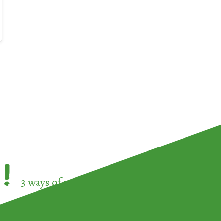
!
3 ways of participating in the
European Week 