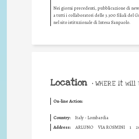
Nei giorni precedenti, pubblicazione di news 
a tutti i collaboratori delle 3.300 filiali de
nel sito istituzionale di Intesa Sanpaolo.
Location
•
WHERE it will 
On-line Action:
Country:
Italy - Lombardia
Address:
ARLUNO
VIA ROSMINI
1
2