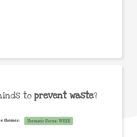
minds to
prevent waste
?
se themes:
Thematic Focus: WEEE