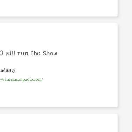
 will run the show
Industry
ww.intesasanpaolo.com/