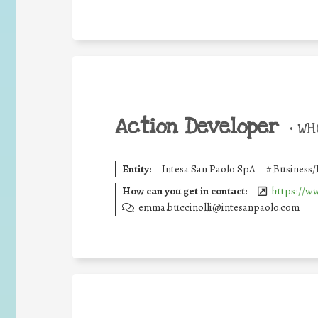
Action Developer
•
WHO
Entity:
Intesa San Paolo SpA
#
Business/
How can you get in contact:
https://w
emma.buccinolli@intesanpaolo.com