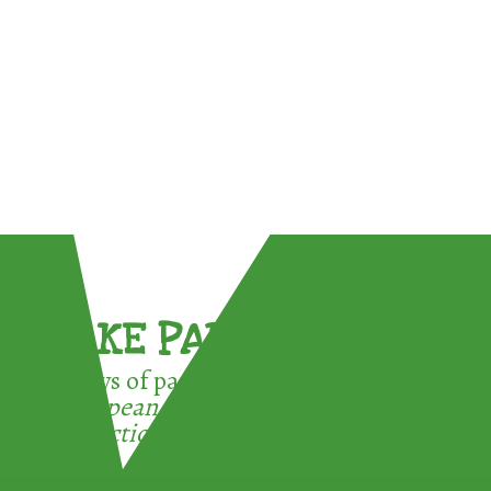
TAKE PART !
3 ways of participating in the
European Week for Waste
Reduction: