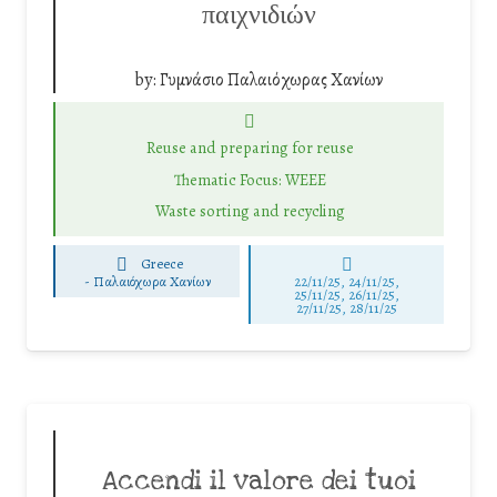
παιχνιδιών
by:
Γυμνάσιο Παλαιόχωρας Χανίων
Reuse and preparing for reuse
Thematic Focus: WEEE
Waste sorting and recycling
Greece
-
Παλαιόχωρα Χανίων
22/11/25
,
24/11/25
,
25/11/25
,
26/11/25
,
27/11/25
,
28/11/25
Accendi il valore dei tuoi