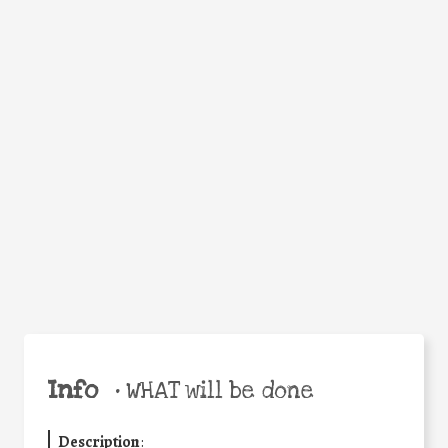
WHEN
WHY
Facebook
Twitter
WhatsApp
Email
Share
Help the world,
share this action!
Info
•
WHAT will be done
Description
: