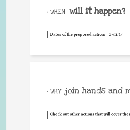
will it happen?
• WHEN
Dates of the proposed action:
27/11/25
join hands and 
• WHY
Check out other actions that will cover the