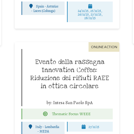
Spain - Asturias
-
Luces (Colunga)
24/11/25
,
25/11/25
,
26/11/25
,
27/11/25
,
28/11/25
ONLINE ACTION
Evento della rassegna
Innovation Coffee:
Riduzione dei rifiuti RAEE
in ottica circolare
by:
Intesa San Paolo SpA
Thematic Focus: WEEE
Italy - Lombardia
27/11/25
-
MEDA