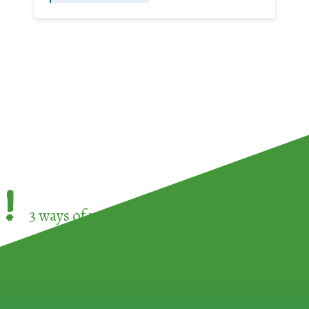
!
3 ways of participating in the
European Week 