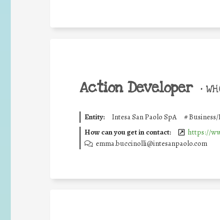
Action Developer
•
WHO
Entity:
Intesa San Paolo SpA
#
Business/
How can you get in contact:
https://w
emma.buccinolli@intesanpaolo.com