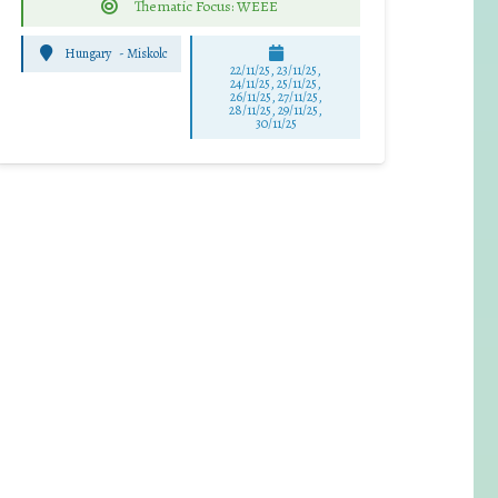
Thematic Focus: WEEE
Hungary
-
Miskolc
22/11/25
,
23/11/25
,
24/11/25
,
25/11/25
,
26/11/25
,
27/11/25
,
28/11/25
,
29/11/25
,
30/11/25