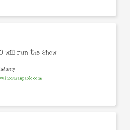
 will run the show
Industry
ww.intesasanpaolo.com/