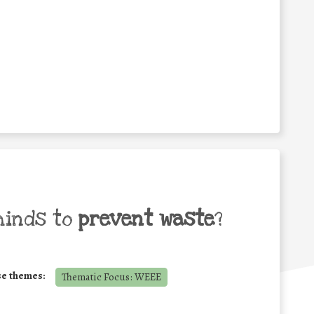
minds to
prevent waste
?
se themes:
Thematic Focus: WEEE