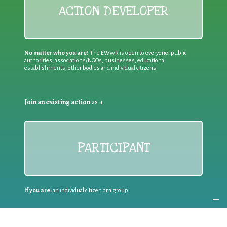
ACTION DEVELOPER
No matter who you are!
The EWWR is open to everyone: public
authorities, associations/NGOs, businesses, educational
establishments, other bodies and individual citizens
Join an existing action
as a
PARTICIPANT
If you are:
an individual citizen or a group
Coordinate
the EWWR
in your area
as a