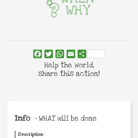
WHY
Facebook
Twitter
WhatsApp
Email
Share
Help the world,
share this action!
Info
•
WHAT will be done
Description
: