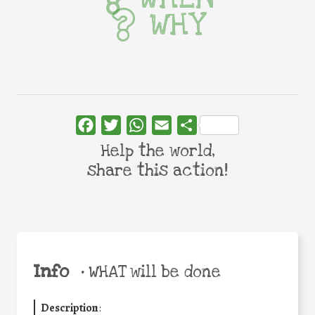
WHY
Facebook
Twitter
WhatsApp
Email
Share
Help the world,
share this action!
Info
•
WHAT will be done
Description
: