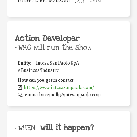
LUNGO LARIO MANZONI
32/34
22021
Action Developer
•
WHO will run the show
Entity:
Intesa San Paolo SpA
#
Business/Industry
How can you get in contact:
https://www.intesasanpaolo.com/
emma.buccinolli@intesanpaolo.com
will it happen?
• WHEN