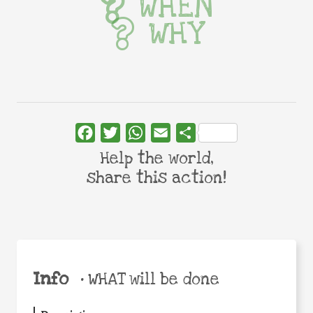
WHEN
WHY
Facebook
Twitter
WhatsApp
Email
Share
Help the world,
share this action!
Info
•
WHAT will be done