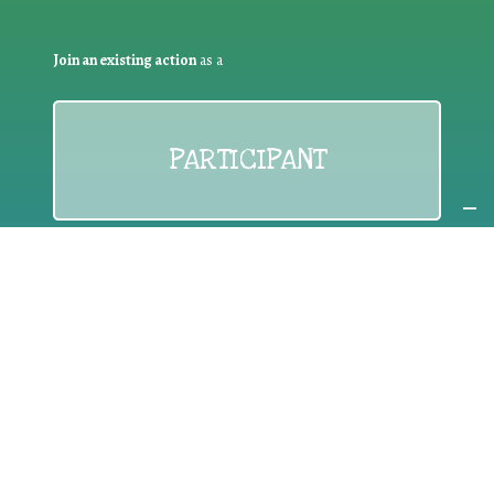
Join an existing action
as a
PARTICIPANT
If you are:
an individual citizen or a group
Coordinate
the EWWR
in your area
as a
COORDINATOR