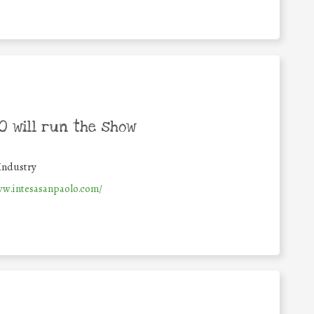
 will run the show
Industry
ww.intesasanpaolo.com/