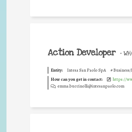
Action Developer
•
WHO
Entity:
Intesa San Paolo SpA
#
Business/
How can you get in contact:
https://w
emma.buccinolli@intesanpaolo.com