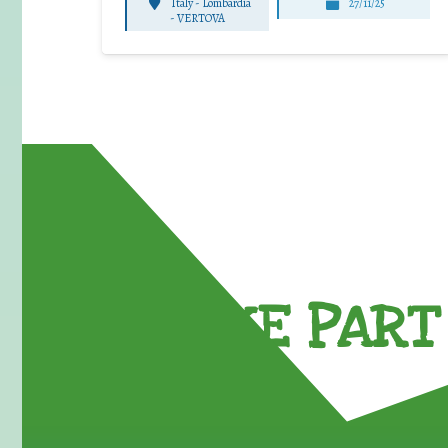
Italy - Lombardia
27/11/25
-
VERTOVA
TAKE PART 