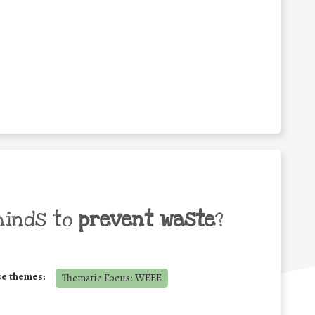
minds to
prevent waste
?
se themes:
Thematic Focus: WEEE