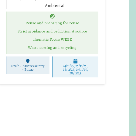
Ambiental
Reuse and preparing for reuse
Strict avoidance and reduction at source
Thematic Focus: WEEE
Waste sorting and recycling
Spain - Basque Country
24/11/25
,
25/11/25
,
-
Bilbao
26/11/25
,
27/11/25
,
28/11/25