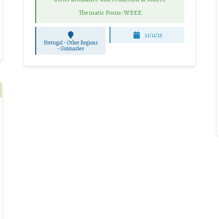
Thematic Focus: WEEE
23/11/25
Portugal - Other Regions
-
Guimarães