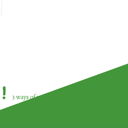
!
3 ways of participating in the
European Week 