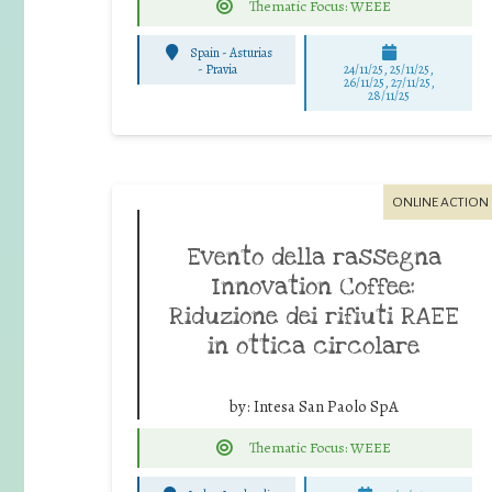
Thematic Focus: WEEE
Spain - Asturias
-
Pravia
24/11/25
,
25/11/25
,
26/11/25
,
27/11/25
,
28/11/25
ONLINE ACTION
Evento della rassegna
Innovation Coffee:
Riduzione dei rifiuti RAEE
in ottica circolare
by:
Intesa San Paolo SpA
Thematic Focus: WEEE