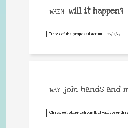
will it happen?
• WHEN
Dates of the proposed action:
27/11/25
join hands and 
• WHY
Check out other actions that will cover the