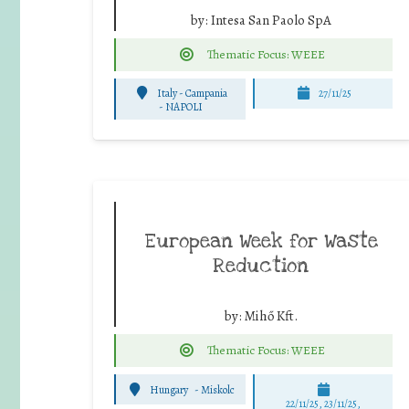
by:
Intesa San Paolo SpA
Thematic Focus: WEEE
Italy - Campania
27/11/25
-
NAPOLI
European Week for Waste
Reduction
by:
Mihő Kft.
Thematic Focus: WEEE
Hungary
-
Miskolc
22/11/25
,
23/11/25
,