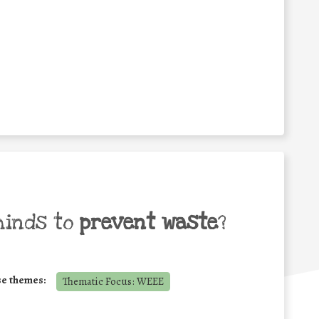
minds to
prevent waste
?
se themes:
Thematic Focus: WEEE