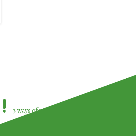
!
3 ways of participating in the
European Week 