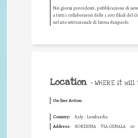
Nei giorni precedenti, pubblicazione di news 
a tutti i collaboratori delle 3.300 filiali de
nel sito istituzionale di Intesa Sanpaolo.
Location
•
WHERE it will 
On-line Action:
Country:
Italy - Lombardia
Address:
SORESINA
VIA GENALA
10