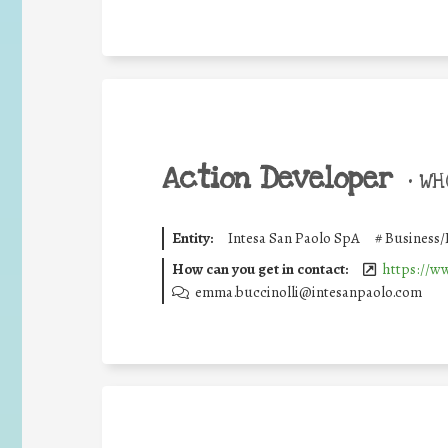
Action Developer
•
WHO
Entity:
Intesa San Paolo SpA
#
Business/
How can you get in contact:
https://w
emma.buccinolli@intesanpaolo.com