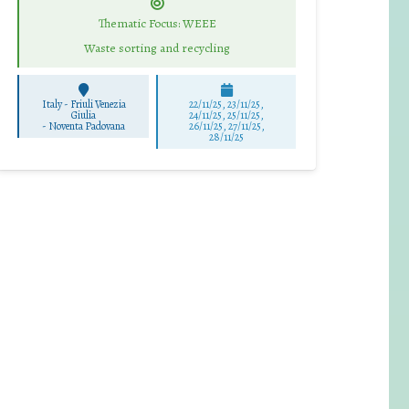
Thematic Focus: WEEE
Waste sorting and recycling
Italy - Friuli Venezia
22/11/25
,
23/11/25
,
Giulia
24/11/25
,
25/11/25
,
-
Noventa Padovana
26/11/25
,
27/11/25
,
28/11/25