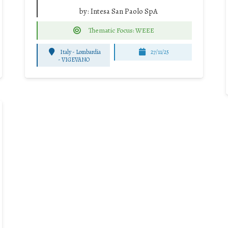
by:
Intesa San Paolo SpA
Thematic Focus: WEEE
Italy - Lombardia
27/11/25
-
VIGEVANO