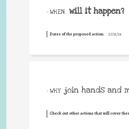
will it happen?
• WHEN
Dates of the proposed action:
27/11/25
join hands and 
• WHY
Check out other actions that will cover the