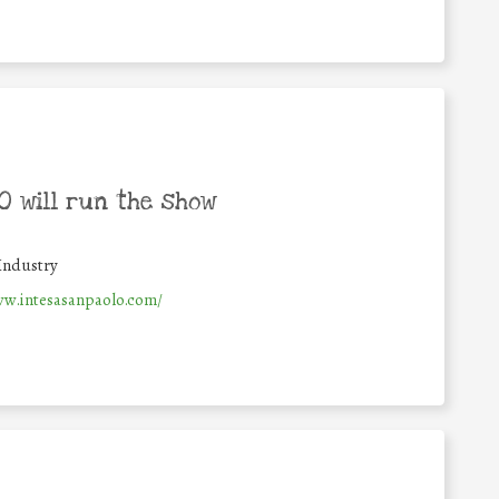
 will run the show
Industry
ww.intesasanpaolo.com/