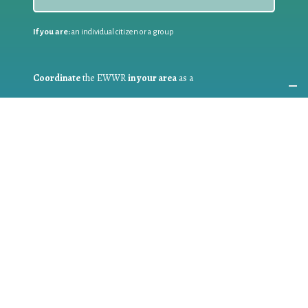
If you are:
an individual citizen or a group
Coordinate
the EWWR
in your area
as a
COORDINATOR
If you are:
a public authority competent in the field of waste
prevention