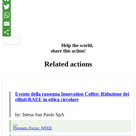
Facebook
Twitter
WhatsApp
Email
Share
Help the world,
share this action!
Related actions
Evento della rassegna Innovation Coffee: Riduzione dei
rifiuti RAEE in ottica circolare
by:
Intesa San Paolo SpA
Thematic Focus: WEEE