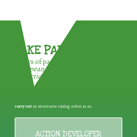
TAKE PART !
3 ways of participating in the
European Week for Waste
Reduction:
carry out
an awareness raising action as an
ACTION DEVELOPER