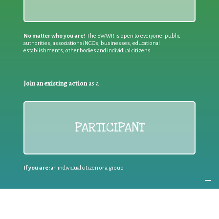
No matter who you are!
The EWWR is open to everyone: public
authorities, associations/NGOs, businesses, educational
establishments, other bodies and individual citizens
Join an existing action
as a
PARTICIPANT
If you are:
an individual citizen or a group
Coordinate
the EWWR
in your area
as a