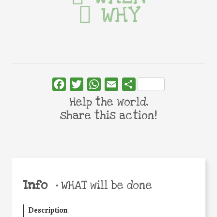
WHY
Facebook
Twitter
WhatsApp
Email
Share
Help the world,
share this action!
Info
•
WHAT will be done
Description
: