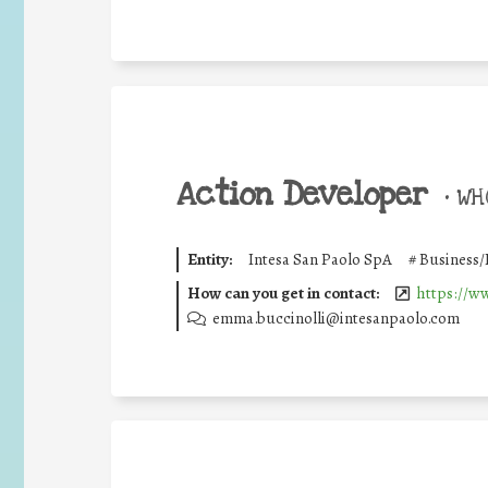
Action Developer
•
WHO
Entity:
Intesa San Paolo SpA
#
Business/
How can you get in contact:
https://w
emma.buccinolli@intesanpaolo.com