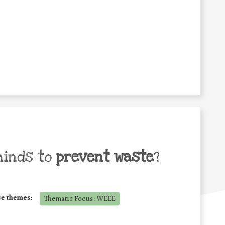
minds to
prevent waste
?
se themes:
Thematic Focus: WEEE