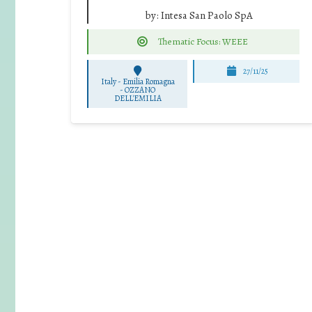
by:
Intesa San Paolo SpA
Thematic Focus: WEEE
27/11/25
Italy - Emilia Romagna
-
OZZANO
DELL'EMILIA