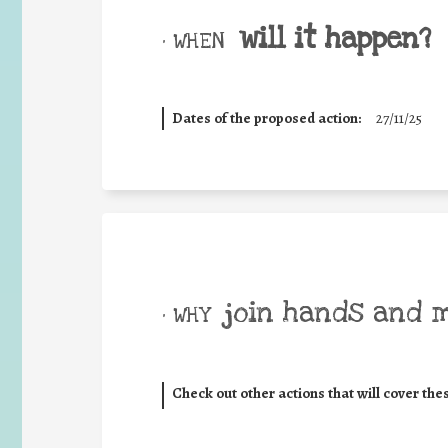
will it happen?
• WHEN
Dates of the proposed action:
27/11/25
join hands and 
• WHY
Check out other actions that will cover the