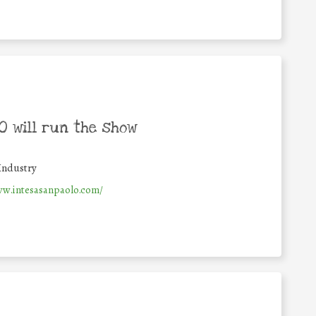
 will run the show
Industry
ww.intesasanpaolo.com/