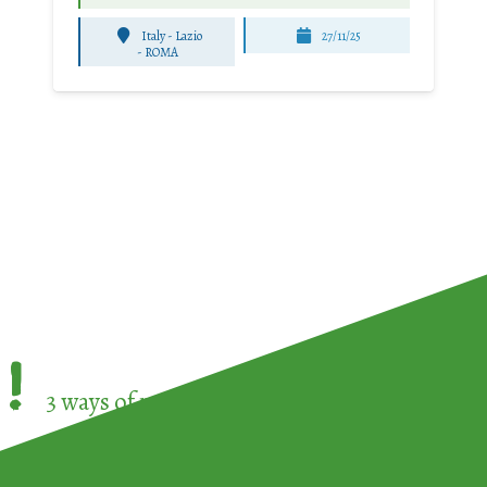
Italy - Lazio
27/11/25
-
ROMA
!
3 ways of participating in the
European Week 