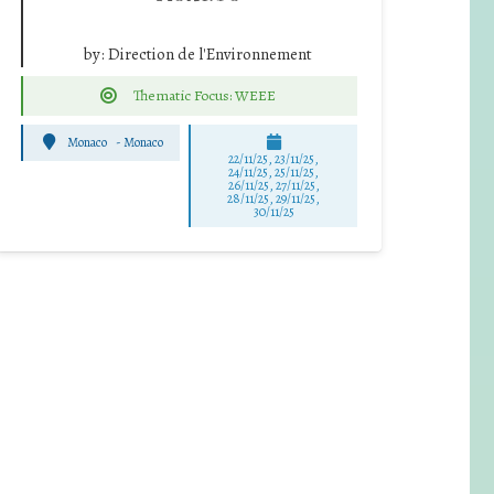
by:
Direction de l'Environnement
Thematic Focus: WEEE
Monaco
-
Monaco
22/11/25
,
23/11/25
,
24/11/25
,
25/11/25
,
26/11/25
,
27/11/25
,
28/11/25
,
29/11/25
,
30/11/25