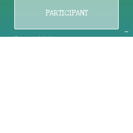
PARTICIPANT
If you are:
an individual citizen or a group
Coordinate
the EWWR
in your area
as a
COORDINATOR
If you are:
a public authority competent in the field of waste
prevention