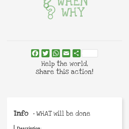
WHEN
WHY
Facebook
Twitter
WhatsApp
Email
Share
Help the world,
share this action!
Info
•
WHAT will be done
Description
: