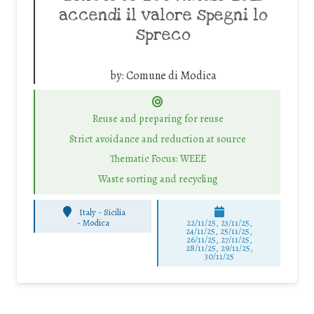
accendi il valore spegni lo
spreco
by:
Comune di Modica
Reuse and preparing for reuse
Strict avoidance and reduction at source
Thematic Focus: WEEE
Waste sorting and recycling
Italy - Sicilia
-
Modica
22/11/25
,
23/11/25
,
24/11/25
,
25/11/25
,
26/11/25
,
27/11/25
,
28/11/25
,
29/11/25
,
30/11/25