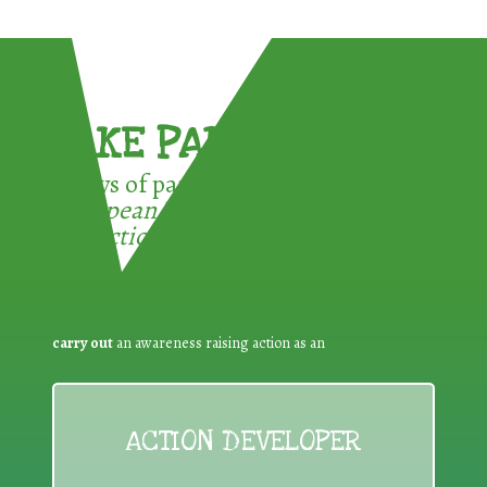
TAKE PART !
3 ways of participating in the
European Week for Waste
Reduction:
carry out
an awareness raising action as an
ACTION DEVELOPER