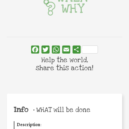
WHY
Facebook
Twitter
WhatsApp
Email
Share
Help the world,
share this action!
Info
•
WHAT will be done
Description
: