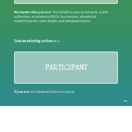
No matter who you are!
The EWWR is open to everyone: public
authorities, associations/NGOs, businesses, educational
establishments, other bodies and individual citizens
Join an existing action
as a
PARTICIPANT
If you are:
an individual citizen or a group
Coordinate
the EWWR
in your area
as a