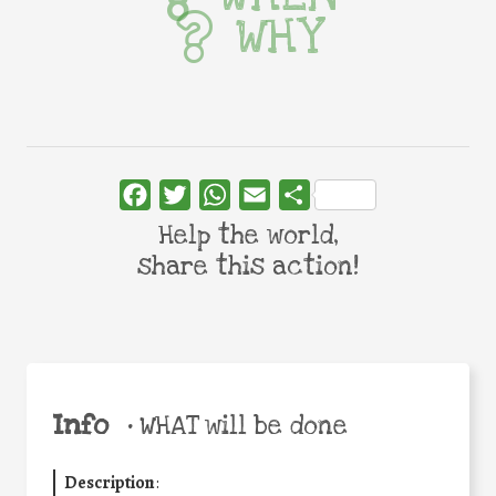
WHY
Facebook
Twitter
WhatsApp
Email
Share
Help the world,
share this action!
Info
•
WHAT will be done
Description
: