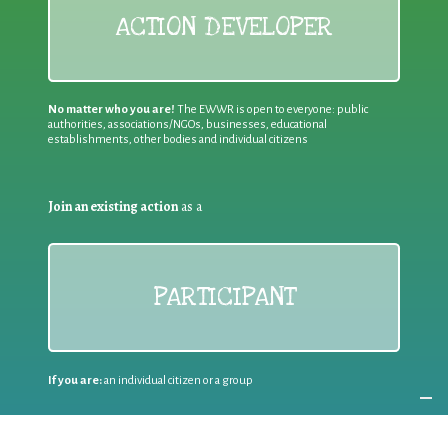
ACTION DEVELOPER
No matter who you are!
The EWWR is open to everyone: public
authorities, associations/NGOs, businesses, educational
establishments, other bodies and individual citizens
Join an existing action
as a
PARTICIPANT
If you are:
an individual citizen or a group
Coordinate
the EWWR
in your area
as a