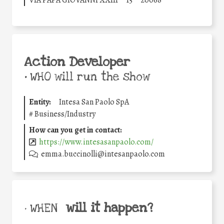
VIA PAPA GIOVANNI XXIII
15
20068
Action Developer
•
WHO will run the show
Entity:
Intesa San Paolo SpA
#
Business/Industry
How can you get in contact:
https://www.intesasanpaolo.com/
emma.buccinolli@intesanpaolo.com
will it happen?
• WHEN