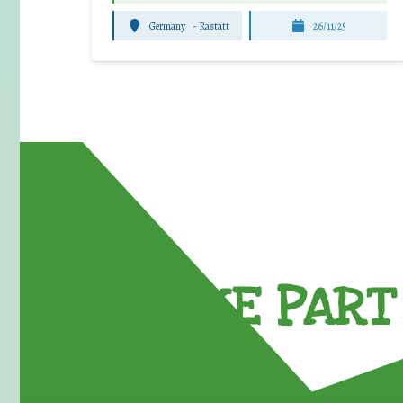
Germany
-
Rastatt
26/11/25
TAKE PART 