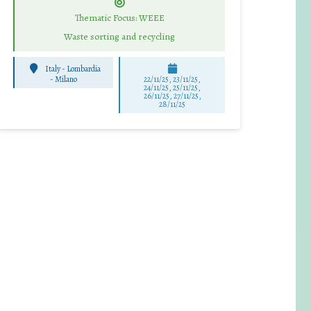
Thematic Focus: WEEE
Waste sorting and recycling
Italy - Lombardia
-
Milano
22/11/25
,
23/11/25
,
24/11/25
,
25/11/25
,
26/11/25
,
27/11/25
,
28/11/25