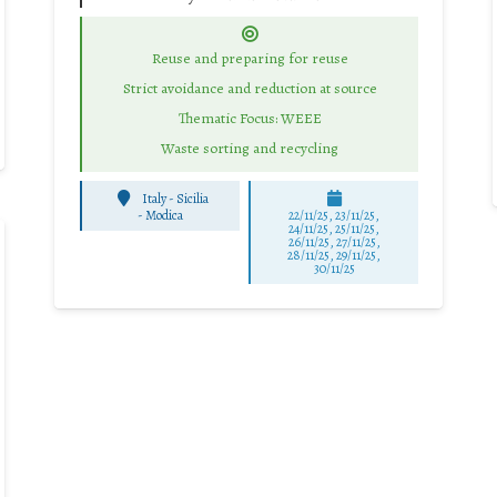
Reuse and preparing for reuse
Strict avoidance and reduction at source
Thematic Focus: WEEE
Waste sorting and recycling
Italy - Sicilia
-
Modica
22/11/25
,
23/11/25
,
24/11/25
,
25/11/25
,
26/11/25
,
27/11/25
,
28/11/25
,
29/11/25
,
30/11/25