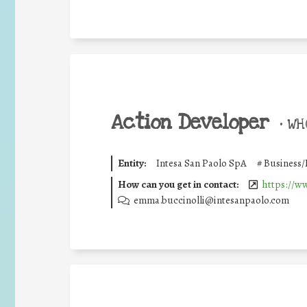
Action Developer
•
WHO
Entity:
Intesa San Paolo SpA
#
Business/
How can you get in contact:
https://w
emma.buccinolli@intesanpaolo.com