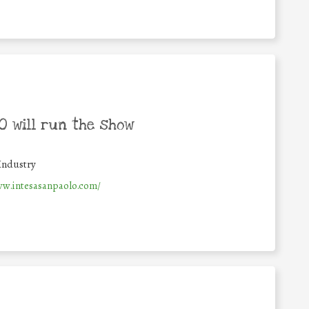
 will run the show
Industry
ww.intesasanpaolo.com/