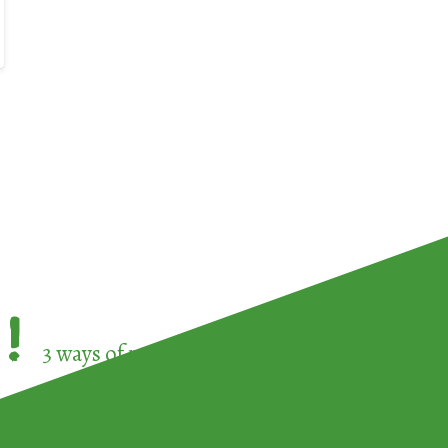
!
3 ways of participating in the
European Week 