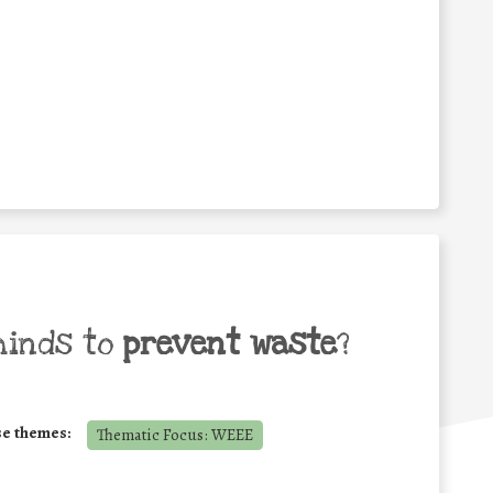
minds to
prevent waste
?
se themes:
Thematic Focus: WEEE