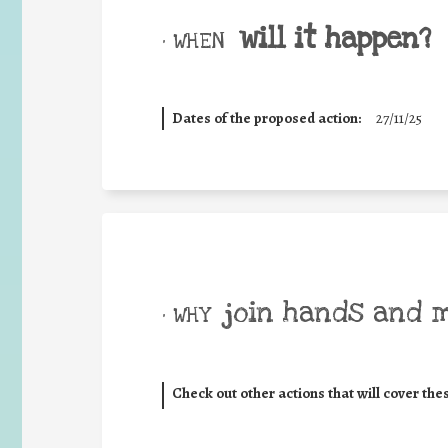
will it happen?
• WHEN
Dates of the proposed action:
27/11/25
join hands and 
• WHY
Check out other actions that will cover the