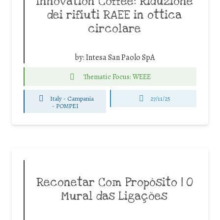
Innovation Coffee: Riduzione
dei rifiuti RAEE in ottica
circolare
by:
Intesa San Paolo SpA
Thematic Focus: WEEE
Italy - Campania
27/11/25
-
POMPEI
Reconetar Com Propósito | O
Mural das Ligações