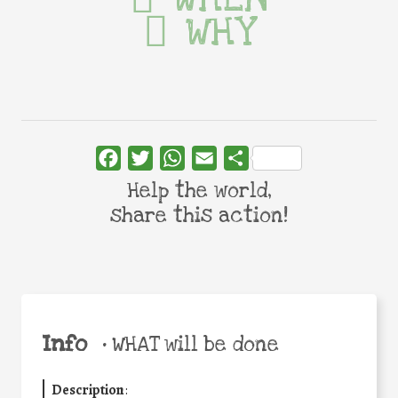
WHY
Facebook
Twitter
WhatsApp
Email
Share
Help the world,
share this action!
Info
•
WHAT will be done
Description
: