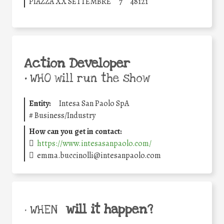
PIAZZA XX SETTEMBRE
7
48121
Action Developer
•
WHO will run the show
Entity:
Intesa San Paolo SpA
#
Business/Industry
How can you get in contact:
https://www.intesasanpaolo.com/
emma.buccinolli@intesanpaolo.com
will it happen?
• WHEN