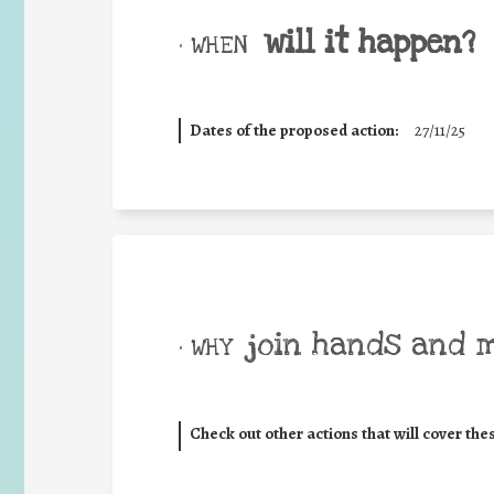
will it happen?
• WHEN
Dates of the proposed action:
27/11/25
join hands and 
• WHY
Check out other actions that will cover the