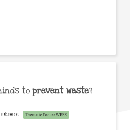
minds to
prevent waste
?
se themes:
Thematic Focus: WEEE