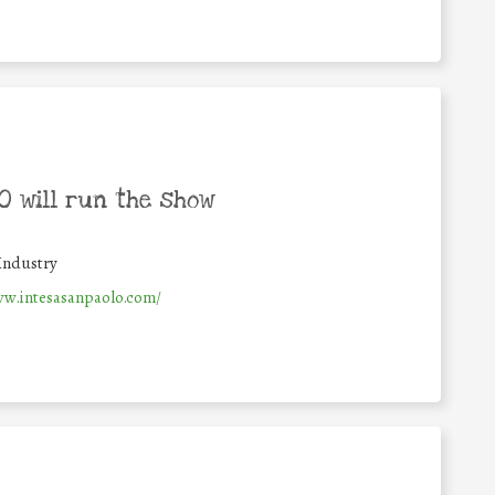
 will run the show
Industry
ww.intesasanpaolo.com/