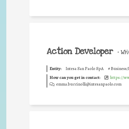
Action Developer
•
WHO
Entity:
Intesa San Paolo SpA
#
Business/
How can you get in contact:
https://w
emma.buccinolli@intesanpaolo.com