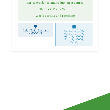
Strict avoidance and reduction at source
Thematic Focus: WEEE
Waste sorting and recycling
Italy - Emilia Romagna
22/11/25
,
23/11/25
,
-
MODENA
24/11/25
,
25/11/25
,
26/11/25
,
27/11/25
,
28/11/25
,
29/11/25
,
30/11/25