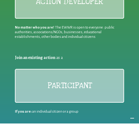
ACTION DEVELOPER
No matter who you are!
The EWWR is open to everyone: public
authorities, associations/NGOs, businesses, educational
establishments, other bodies and individual citizens
Join an existing action
as a
PARTICIPANT
If you are:
an individual citizen or a group
Coordinate
the EWWR
in your area
as a