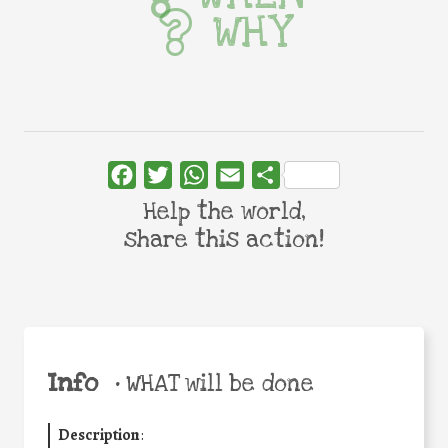
WHY
Facebook
Twitter
WhatsApp
Email
Share
Help the world,
share this action!
Info
•
WHAT will be done
Description
: