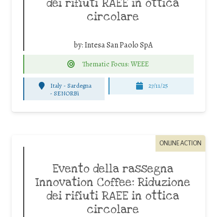
dei rifiuti RAEE in ottica
circolare
by:
Intesa San Paolo SpA
Thematic Focus: WEEE
Italy - Sardegna
27/11/25
-
SENORBì
ONLINE ACTION
Evento della rassegna
Innovation Coffee: Riduzione
dei rifiuti RAEE in ottica
circolare