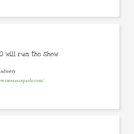
 will run the show
Industry
ww.intesasanpaolo.com/