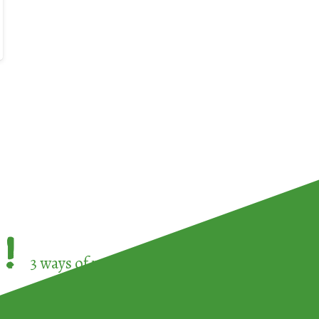
!
3 ways of participating in the
European Week 