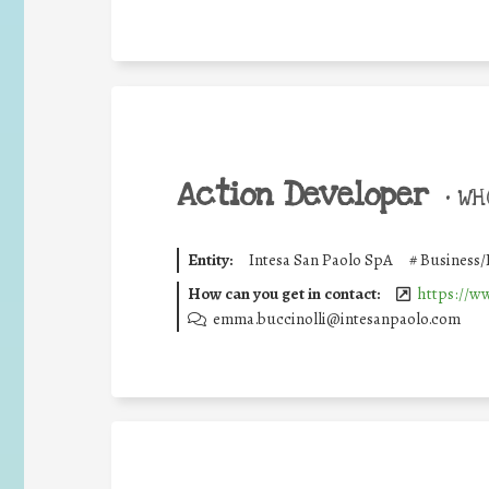
Action Developer
•
WHO
Entity:
Intesa San Paolo SpA
#
Business/
How can you get in contact:
https://w
emma.buccinolli@intesanpaolo.com