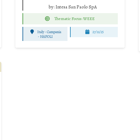
by:
Intesa San Paolo SpA
Thematic Focus: WEEE
Italy - Campania
27/11/25
-
NAPOLI