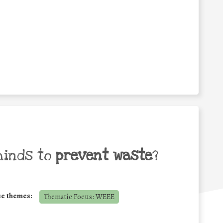
minds to
prevent waste
?
se themes:
Thematic Focus: WEEE