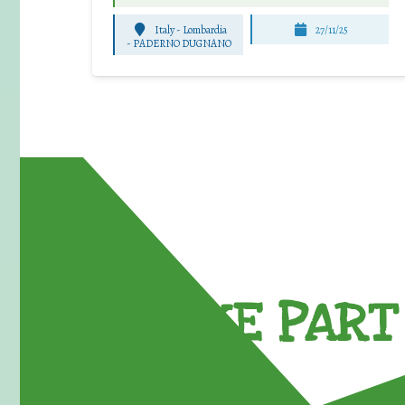
Italy - Lombardia
27/11/25
-
PADERNO DUGNANO
TAKE PART 