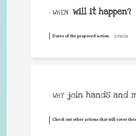
will it happen?
• WHEN
Dates of the proposed action:
27/11/25
join hands and 
• WHY
Check out other actions that will cover the